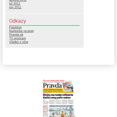
august 2011
júl 2011
jún 2011
Odkazy
Fotoblog
Najlepšie recepty
Pravda.sk
TV program
Všetko o víne