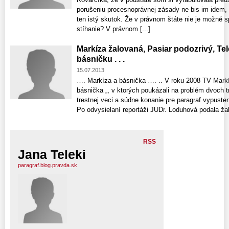
porušeniu procesnoprávnej zásady ne bis im idem, 
ten istý skutok. Že v právnom štáte nie je možné 
stíhanie? V právnom [...]
Markíza žalovaná, Pasiar podozrivý, Telek
básničku . . .
15.07.2013
…. Markíza a básnička …. .. V roku 2008 TV Markíza
básnička „, v ktorých poukázali na problém dvoch 
trestnej veci a súdne konanie pre paragraf vypuste
Po odvysielaní reportáži JUDr. Loduhová podala žal
RSS
Jana Teleki
paragraf.blog.pravda.sk