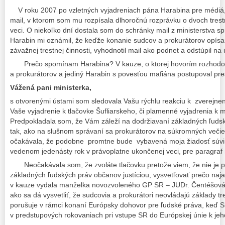
V roku 2007 po vzletných vyjadreniach pána Harabina pre médiá,
mail, v ktorom som mu rozpísala dlhoročnú rozprávku o dvoch trestn
veci. O niekoľko dní dostala som do schránky mail z ministerstva spr
Harabin mi oznámil, že keďže konanie sudcov a prokurátorov opísa
závažnej trestnej činnosti, vyhodnotil mail ako podnet a odstúpil na 
Prečo spomínam Harabina? V kauze, o ktorej hovorím rozhodov
a prokurátorov a jediný Harabin s povesťou mafiána postupoval pre
Vážená pani ministerka,
s otvorenými ústami som sledovala Vašu rýchlu reakciu k zverejne
Vaše vyjadrenie k tlačovke Šufliarskeho, či plamenné vyjadrenia k 
Predpokladala som, že Vám záleží na dodržiavaní základných ľuds
tak, ako na slušnom správaní sa prokurátorov na súkromných veči
očakávala, že podobne promtne bude vybavená moja žiadosť súvi
vedenom jedenásty rok v právoplatne ukončenej veci, pre paragraf 
Neočakávala som, že zvoláte tlačovku pretože viem, že nie je p
základných ľudských práv občanov justíciou, vysvetľovať prečo naj
v kauze vydala manželka novozvoleného GP SR – JUDr. Čentéšová, 
ako sa dá vysvetliť, že sudcovia a prokurátori neovládajú základy 
porušuje v rámci konaní Európsky dohovor pre ľudské práva, keď S
v predstupových rokovaniach pri vstupe SR do Európskej únie k jeh