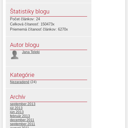
Štatistiky blogu
Počet článkov: 24
Celková čítanosť: 150473x
Priemerná čítanosť článkov: 6270x
Autor blogu
Jana Teleki
Kategórie
Nezaradené
(24)
Archív
september 2013
júl 2013
jún 2013
február 2013
december 2011
september 2011