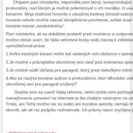
Chápem pani ministerka, neponúkla som lacný, kompromitujúci ma
prokuratúry, nad ktorým je možné polemizovať o ich morálke, či uv
konaním. Moja sťažnosť hovorila o závažnej trestnej činnosti sudcov
konanie nebolo možné nazvať disciplinárne previnenie, avšak úrad
konanie nazval „nezávislosťou“.
Pani ministerka, ak sa dokážete postaviť pred novinárov a zodpoved
možno občan uverí, že Vaše reformné kroky vedú naozaj k zefektívn
vymožiteľnosti práva:
1.Koľko trestných konaní môže byť vedených voči občanovi v jednej 
2.Je možné v právoplatne ukončenej veci viesť pod zmenenou spi
3.Je možné súdiť občana pre paragraf, ktorý pred niekoľkými rokmi s
4.Ako sa nazýva konanie sudcov a prokurátorov, ktorí dlhodobo ve
ukončenej veci pre paragraf zrušený?
Snažila som sa uveriť Vašej reforme, veľmi rýchlo som pochopila
zverejňovanie uznesení na internete je iba chabým nástrojom na u
Trnka, ani Tichý možno nie sú svätci ani morálne autority, nemajú
slovník, ale ak raz podpíšu rozhodnutie, ich právny názor zvyčajne