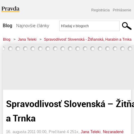
Registrácia
Prihlásenie
Blog
Najnovšie články
Najčítanejšie články
Blog
>
Jana Teleki
>
Spravodlivosť Slovenská - Žitňanská, Harabin a Trnka
Najkomentovanejšie články
Zoznam blogov
Komerčné blogy
Spravodlivosť Slovenská – Žitň
a Trnka
16. augusta 2011 00:00
, Prečítané 4 251x,
Jana Teleki
,
Nezaradené