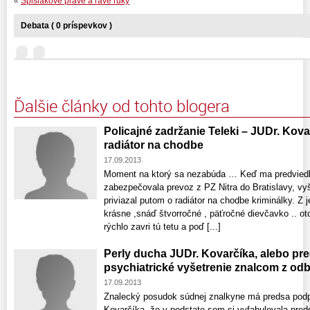
«
Spišiakove pravé a ľavé ruky
Debata ( 0 príspevkov )
Ďalšie články od tohto blogera
Policajné zadržanie Teleki – JUDr. Kova
radiátor na chodbe
17.09.2013
Moment na ktorý sa nezabúda … Keď ma predviedla 
zabezpečovala prevoz z PZ Nitra do Bratislavy, vy
priviazal putom o radiátor na chodbe kriminálky. Z
krásne ,snáď štvorročné , päťročné dievčavko .. ot
rýchlo zavri tú tetu a poď [...]
Perly ducha JUDr. Kovarčíka, alebo p
psychiatrické vyšetrenie znalcom z odbo
17.09.2013
Znalecký posudok súdnej znalkyne má predsa podp
Kovarčíka, že v podstate som si vyfabulovala pred