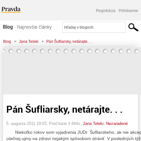
Registrácia
Prihlásenie
Blog
Najnovšie články
Najčítanejšie články
Blog
>
Jana Teleki
>
Pán Šufliarsky, netárajte. . .
Najkomentovanejšie články
Zoznam blogov
Komerčné blogy
Pán Šufliarsky, netárajte. . .
5. augusta 2011 19:03
, Prečítané 4 844x,
Jana Teleki
,
Nezaradené
Niekoľko rokov som vyjadrenia JUDr. Šufliarskeho, ak nie akcep
citeľnej ujmy na zdraví nejakým spôsobom stráviť. V posledných tý