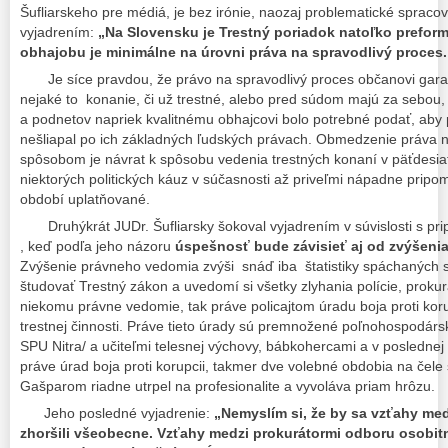
Šufliarskeho pre médiá, je bez irónie, naozaj problematické spracova
vyjadrením:
„Na Slovensku je Trestný poriadok natoľko preform
obhajobu je minimálne na úrovni práva na spravodlivý proces.
Je síce pravdou, že právo na spravodlivý proces občanovi garant
nejaké to konanie, či už trestné, alebo pred súdom majú za sebou, 
a podnetov napriek kvalitnému obhajcovi bolo potrebné podať, aby po
nešliapal po ich základných ľudských právach. Obmedzenie práva
spôsobom je návrat k spôsobu vedenia trestných konaní v päťdesia
niektorých politických káuz v súčasnosti až priveľmi nápadne pripo
období uplatňované.
Druhýkrát JUDr. Šufliarsky šokoval vyjadrením v súvislosti s pr
, keď podľa jeho názoru
úspešnosť bude závisieť aj od zvýšen
Zvýšenie právneho vedomia zvýši snáď iba štatistiky spáchaných
študovať Trestný zákon a uvedomí si všetky zlyhania polície, prokur
niekomu právne vedomie, tak práve policajtom úradu boja proti koru
trestnej činnosti. Práve tieto úrady sú premnožené poľnohospodársk
SPU Nitra/ a učiteľmi telesnej výchovy, bábkohercami a v posledne
práve úrad boja proti korupcii, takmer dve volebné obdobia na čele s
Gašparom riadne utrpel na profesionalite a vyvoláva priam hrôzu.
Jeho posledné vyjadrenie:
„Nemyslím si, že by sa vzťahy med
zhoršili všeobecne. Vzťahy medzi prokurátormi odboru osobit