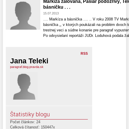
Markíza žalovaná, Pasiar podozrivý, Telek
básničku . . .
15.07.2013
…. Markíza a básnička …. .. V roku 2008 TV Markíza
básnička „, v ktorých poukázali na problém dvoch 
trestnej veci a súdne konanie pre paragraf vypuste
Po odvysielaní reportáži JUDr. Loduhová podala žal
RSS
Jana Teleki
paragraf.blog.pravda.sk
Štatistiky blogu
Počet článkov: 24
Celková čítanosť: 150447x