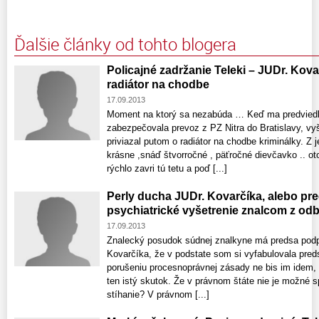
Ďalšie články od tohto blogera
Policajné zadržanie Teleki – JUDr. Kova
radiátor na chodbe
17.09.2013
Moment na ktorý sa nezabúda … Keď ma predviedla 
zabezpečovala prevoz z PZ Nitra do Bratislavy, vy
priviazal putom o radiátor na chodbe kriminálky. Z
krásne ,snáď štvorročné , päťročné dievčavko .. ot
rýchlo zavri tú tetu a poď [...]
Perly ducha JUDr. Kovarčíka, alebo p
psychiatrické vyšetrenie znalcom z odbo
17.09.2013
Znalecký posudok súdnej znalkyne má predsa podp
Kovarčíka, že v podstate som si vyfabulovala pred
porušeniu procesnoprávnej zásady ne bis im idem, 
ten istý skutok. Že v právnom štáte nie je možné 
stíhanie? V právnom [...]