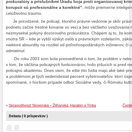
prokuratúry a príslušníkmi Úradu boja proti organizovanej krimi
korupcii sú profesionálne a korektné“
, môže priemerne intelige
celoživotnú traumu.
Je prirodzené, že policajt, ktorého právne vedomie je skôr právn
podnetu začne trestné konanie vo veci a bez väčšieho uvažovania 
nezmyselné pokyny dozorového prokurátora. Chápem aj to, že kom
vnútra SR – kde je vyšší výskyt osôb s právnickým vzdelaním, záko
niektoré absurdity na rozdiel od poľnohospodárskych inžinierov, či u
odmietnuť.
Do roku 2003 som bola presvedčená o tom, že problém v nekvalif
v tom, že väčšina policajných funkcionárov, hrdo píšucich si pred
policajnú akadémiu. Dnes viem, že ešte títo ľudia majú aké také pr
a problémom je tých sedemdesiat percent vyšetrovateľov, ktorí úsp
spomínané, v horšom prípade odbor Sociálne vedy, či Rómsku kultú
«
Spravodlivosť Slovenská – Žitňanská, Harabin a Trnka
Čenté
Debata ( 0 príspevkov )