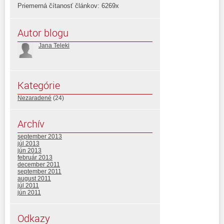
Priemerná čítanosť článkov: 6269x
Autor blogu
Jana Teleki
Kategórie
Nezaradené
(24)
Archív
september 2013
júl 2013
jún 2013
február 2013
december 2011
september 2011
august 2011
júl 2011
jún 2011
Odkazy