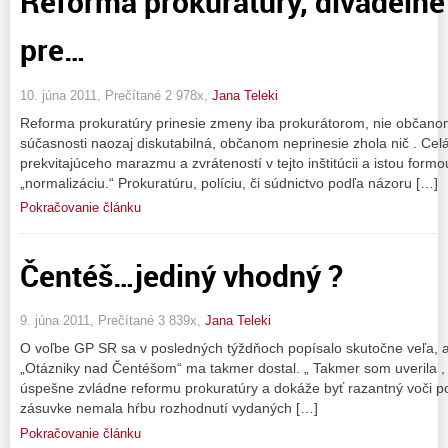
Reforma prokuratúry, divadelné
pre…
10. júna 2011, Prečítané 2 978x,
Jana Teleki
Reforma prokuratúry prinesie zmeny iba prokurátorom, nie občanom. 
súčasnosti naozaj diskutabilná, občanom neprinesie zhola nič . Celá
prekvitajúceho marazmu a zvráteností v tejto inštitúcii a istou formo
„normalizáciu.“ Prokuratúru, políciu, či súdnictvo podľa názoru […]
Pokračovanie článku
Čentéš…jediný vhodný ?
9. júna 2011, Prečítané 3 839x,
Jana Teleki
O voľbe GP SR sa v posledných týždňoch popísalo skutočne veľa, 
„Otázniky nad Čentéšom“ ma takmer dostal. „ Takmer som uverila , ž
úspešne zvládne reformu prokuratúry a dokáže byť razantný voči
zásuvke nemala hŕbu rozhodnutí vydaných […]
Pokračovanie článku