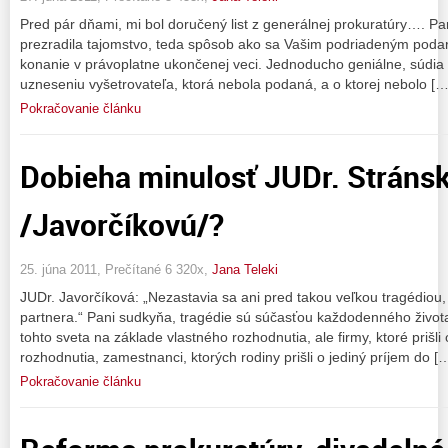
Pred pár dňami, mi bol doručený list z generálnej prokuratúry…. Pa
prezradila tajomstvo, teda spôsob ako sa Vašim podriadeným podar
konanie v právoplatne ukončenej veci. Jednoducho geniálne, súdia 
uzneseniu vyšetrovateľa, ktorá nebola podaná, a o ktorej nebolo […
Pokračovanie článku
Dobieha minulosť JUDr. Stráns
/Javorčíkovú/?
25. júna 2011, Prečítané 6 320x,
Jana Teleki
JUDr. Javorčíková: „Nezastavia sa ani pred takou veľkou tragédiou
partnera.“ Pani sudkyňa, tragédie sú súčasťou každodenného života
tohto sveta na základe vlastného rozhodnutia, ale firmy, ktoré prišl
rozhodnutia, zamestnanci, ktorých rodiny prišli o jediný príjem do [
Pokračovanie článku