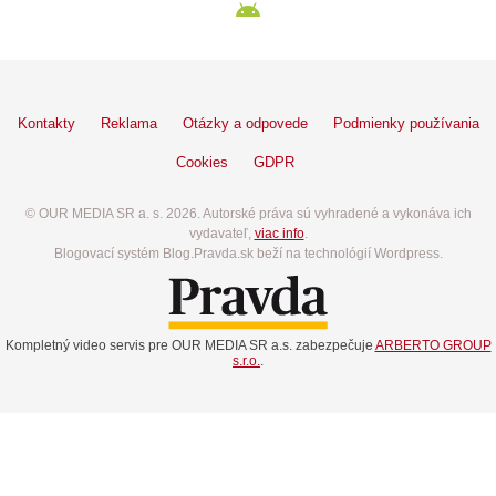
Kontakty
Reklama
Otázky a odpovede
Podmienky používania
Cookies
GDPR
© OUR MEDIA SR a. s. 2026. Autorské práva sú vyhradené a vykonáva ich
vydavateľ,
viac info
.
Blogovací systém Blog.Pravda.sk beží na technológií Wordpress.
Kompletný video servis pre OUR MEDIA SR a.s. zabezpečuje
ARBERTO GROUP
s.r.o.
.