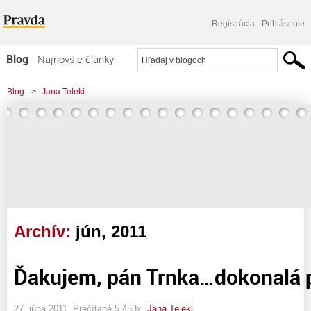
Registrácia
Prihlásenie
Blog
Najnovšie články
Najčítanejšie články
Blog
>
Jana Teleki
Najkomentovanejšie články
Zoznam blogov
Komerčné blogy
Archív:
jún, 2011
Ďakujem, pán Trnka…dokonalá 
27. júna 2011, Prečítané 5 453x,
Jana Teleki