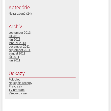
Kategórie
Nezaradené
(24)
Archív
september 2013
júl 2013
jún 2013
február 2013
december 2011
september 2011
august 2011
júl 2011
jún 2011
Odkazy
Fotoblog
Najlepšie recepty
Pravda.sk
TV program
Všetko o víne