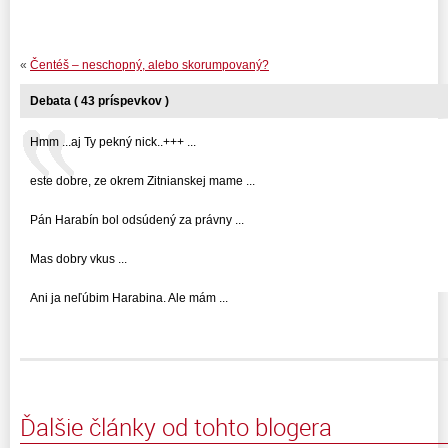
«
Čentéš – neschopný, alebo skorumpovaný?
Debata ( 43 príspevkov )
Hmm ...aj Ty pekný nick..+++ ...
este dobre, ze okrem Zitnianskej mame ...
Pán Harabín bol odsúdený za právny ...
Mas dobry vkus ...
Ani ja neľúbim Harabina. Ale mám ...
Ďalšie články od tohto blogera