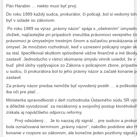
Pán Harabin … niekto musí byť prvý.
Do roku 1989 každý sudca, prokurátor, či policajt, bol si vedomý to
byť v súlade so zákonom.
Po roku 1989 sa výraz „právny názor“ spája s „ošetrením“ úmyselnej
zložiek, najčastejšie pri prípadoch zneužitia právomoci verejného či
právomoci je úmyselným trestným činom a súčasťou preukázania vi
úmysel. Je množstvo rozhodnutí, keď v uznesení policajný orgán sk
sa stal, špecifikoval skutkom spôsobené vážne finančné a iné škod
zastaviť. Jednoducho v rámci skúmania úmyslu vinník uviedol, že 
buď plnil úlohy vyplývajúce zo Zákona o policajnom zbore, prípad
u sudcu, či prokurátora bol to jeho právny názor a začaté konanie 
zastavil.
Za právny názor predsa nemôže byť vyvodený postih … a poškoden
iba oči pre plač…
Ministerka spravodlivosti v deň rozhodnutia Ústavného súdu SR vý
a dôležité vyvodzovať za nezákonný a svojvoľný postup ktoréhoko
získala aj najväčšieho odporcu reformy.
Prvý odsúdený… Je to naozaj zlý signál… pre sudcov a prokurát
bola označovaná termínom „právny názor“, nakoľko podobne ako Ha
konanie v rozpore so zákonom, ale konečne jeden pozitívny signál 