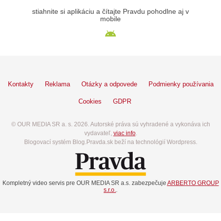
stiahnite si aplikáciu a čítajte Pravdu pohodlne aj v
mobile
Kontakty
Reklama
Otázky a odpovede
Podmienky používania
Cookies
GDPR
© OUR MEDIA SR a. s. 2026. Autorské práva sú vyhradené a vykonáva ich
vydavateľ,
viac info
.
Blogovací systém Blog.Pravda.sk beží na technológií Wordpress.
Kompletný video servis pre OUR MEDIA SR a.s. zabezpečuje
ARBERTO GROUP
s.r.o.
.