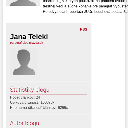
básnička „, v ktorých poukázali na problém dvoch 
trestnej veci a súdne konanie pre paragraf vypuste
Po odvysielaní reportáži JUDr. Loduhová podala žal
RSS
Jana Teleki
paragraf.blog.pravda.sk
Štatistiky blogu
Počet článkov: 24
Celková čítanosť: 150373x
Priemerná čítanosť článkov: 6266x
Autor blogu