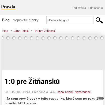
Registrácia
Prihlásenie
Blog
Najnovšie články
Najčítanejšie články
Blog
>
Jana Teleki
>
1:0 pre Žitňanskú
Najkomentovanejšie články
Zoznam blogov
Komerčné blogy
1:0 pre Žitňanskú
28. júla 2011 19:41
, Prečítané 4 043x,
Jana Teleki
,
Nezaradené
„Ja som prvý človek v tejto republike, ktorý som po roku 198
povedal TA3 Harabin.