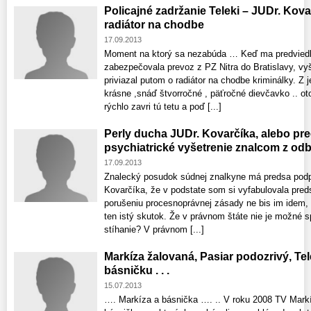
Policajné zadržanie Teleki – JUDr. Kova
radiátor na chodbe
17.09.2013
Moment na ktorý sa nezabúda … Keď ma predviedla 
zabezpečovala prevoz z PZ Nitra do Bratislavy, vy
priviazal putom o radiátor na chodbe kriminálky. Z
krásne ,snáď štvorročné , päťročné dievčavko .. ot
rýchlo zavri tú tetu a poď [...]
Perly ducha JUDr. Kovarčíka, alebo p
psychiatrické vyšetrenie znalcom z odbo
17.09.2013
Znalecký posudok súdnej znalkyne má predsa podp
Kovarčíka, že v podstate som si vyfabulovala pred
porušeniu procesnoprávnej zásady ne bis im idem, 
ten istý skutok. Že v právnom štáte nie je možné 
stíhanie? V právnom [...]
Markíza žalovaná, Pasiar podozrivý, Telek
básničku . . .
15.07.2013
…. Markíza a básnička …. .. V roku 2008 TV Markíza