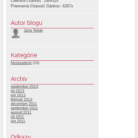
Celková čítanosť: 150411x
Priemerná čítanosť článkov: 6267x
Autor blogu
Jana Teleki
Kategórie
Nezaradené
(24)
Archív
september 2013
júl 2013
jún 2013
február 2013
december 2011
september 2011
august 2011
júl 2011
jún 2011
Odkazy