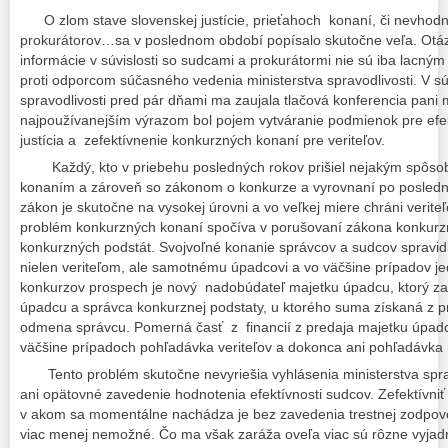
O zlom stave slovenskej justície, prieťahoch konaní, či nevhod
prokurátorov…sa v poslednom období popísalo skutočne veľa. Otázn
informácie v súvislosti so sudcami a prokurátormi nie sú iba lacn
proti odporcom súčasného vedenia ministerstva spravodlivosti. V sú
spravodlivosti pred pár dňami ma zaujala tlačová konferencia pani m
najpoužívanejším výrazom bol pojem vytváranie podmienok pre efekt
justícia a zefektívnenie konkurzných konaní pre veriteľov.
Každý, kto v priebehu posledných rokov prišiel nejakým spôso
konaním a zároveň so zákonom o konkurze a vyrovnaní po poslednej
zákon je skutočne na vysokej úrovni a vo veľkej miere chráni verite
problém konkurzných konaní spočíva v porušovaní zákona konkurz
konkurzných podstát. Svojvoľné konanie správcov a sudcov spravi
nielen veriteľom, ale samotnému úpadcovi a vo väčšine prípadov j
konkurzov prospech je nový nadobúdateľ majetku úpadcu, ktorý za
úpadcu a správca konkurznej podstaty, u ktorého suma získaná z p
odmena správcu. Pomerná časť z financií z predaja majetku úpadc
väčšine prípadoch pohľadávka veriteľov a dokonca ani pohľadávka 
Tento problém skutočne nevyriešia vyhlásenia ministerstva spravod
ani opätovné zavedenie hodnotenia efektívnosti sudcov. Zefektívniť 
v akom sa momentálne nachádza je bez zavedenia trestnej zodpov
viac menej nemožné. Čo ma však zaráža oveľa viac sú rôzne vyjad