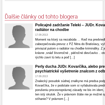
Ďalšie články od tohto blogera
Policajné zadržanie Teleki – JUDr. Kova
radiátor na chodbe
17.09.2013
Moment na ktorý sa nezabúda … Keď ma predviedla 
zabezpečovala prevoz z PZ Nitra do Bratislavy, vy
priviazal putom o radiátor na chodbe kriminálky. Z
krásne ,snáď štvorročné , päťročné dievčavko .. ot
rýchlo zavri tú tetu a poď [...]
Perly ducha JUDr. Kovarčíka, alebo p
psychiatrické vyšetrenie znalcom z odbo
17.09.2013
Znalecký posudok súdnej znalkyne má predsa podp
Kovarčíka, že v podstate som si vyfabulovala pred
porušeniu procesnoprávnej zásady ne bis im idem, 
ten istý skutok. Že v právnom štáte nie je možné 
stíhanie? V právnom [...]