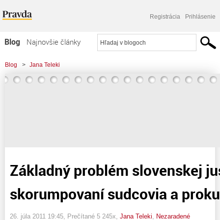
Registrácia
Prihlásenie
Blog
Najnovšie články
Najčítanejšie články
Blog
>
Jana Teleki
Najkomentovanejšie články
>
Základný problém slovenskej justície - skorumpovaní sudcovia a prokurátori
Zoznam blogov
Komerčné blogy
Základný problém slovenskej ju
skorumpovaní sudcovia a proku
26. júla 2011 19:45
, Prečítané 5 245x,
Jana Teleki
,
Nezaradené