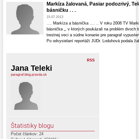
Markíza žalovaná, Pasiar podozrivý, Telek
básničku . . .
15.07.2013
…. Markíza a básnička …. .. V roku 2008 TV Markíza
básnička „, v ktorých poukázali na problém dvoch 
trestnej veci a súdne konanie pre paragraf vypuste
Po odvysielaní reportáži JUDr. Loduhová podala žal
RSS
Jana Teleki
paragraf.blog.pravda.sk
Štatistiky blogu
Počet článkov: 24