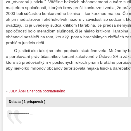
za „otvorenú justíciu.“ Väčšine bežných občanov mená a tváre sud
majiteľom spoločností, ktorých firmy prešli konkurzmi vedia, že prá
2003 boli súčasťou konkurzného biznisu – konkurznou mafiou. Čo m
ak pri medializovaní akéhokoľvek názoru v súvislosti so sudcom, kt
uvádzajú, či je uvedený sudca kritikom Harabina. Je predsa nemysl
spoločnosti bolo meradlom slušnosti, či je niekto kritikom Harabina 
občanovi nezáleží na tom, kto aký post v brachiálnych zložkách za
problém justícia rieši.
O justícii ako takej sa toho popísalo skutočne veľa. Možno by b
o porušovaní práv účastníkov konaní zakotvené v Ústave SR a zák
ktoré sú predovšetkým v posledných rokoch priam brutálne porušov
aby niekoľko miliónov občanov terorizovala nejaká tisícka darebákov
«
JUDr. Ábel a nehoda podriadeného
Debata ( 1 príspevok )
++++++++++ ...